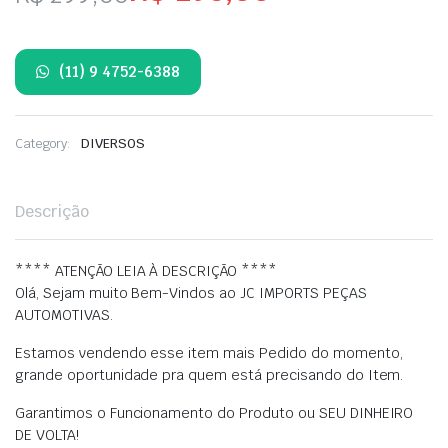
O
O
preço
preço
(11) 9 4752-6388
original
atual
era:
é:
Category:
DIVERSOS
R$ 299,00.
R$ 295,00.
Descrição
**** ATENÇÃO LEIA À DESCRIÇÃO ****
Olá, Sejam muito Bem-Vindos ao JC IMPORTS PEÇAS
AUTOMOTIVAS.
Estamos vendendo esse item mais Pedido do momento,
grande oportunidade pra quem está precisando do Item.
Garantimos o Funcionamento do Produto ou SEU DINHEIRO
DE VOLTA!