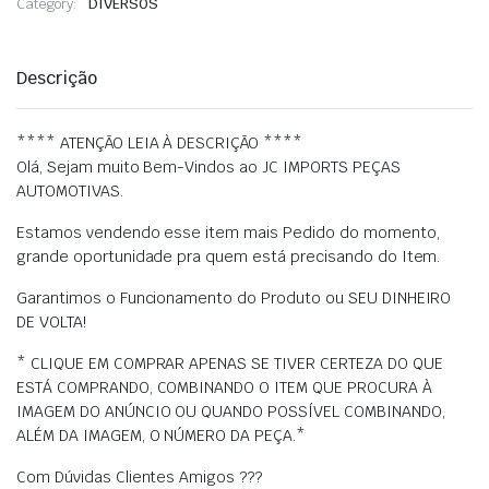
era:
é:
Category:
DIVERSOS
R$ 1.600,00.
R$ 1.595,00.
Descrição
**** ATENÇÃO LEIA À DESCRIÇÃO ****
Olá, Sejam muito Bem-Vindos ao JC IMPORTS PEÇAS
AUTOMOTIVAS.
Estamos vendendo esse item mais Pedido do momento,
grande oportunidade pra quem está precisando do Item.
Garantimos o Funcionamento do Produto ou SEU DINHEIRO
DE VOLTA!
* CLIQUE EM COMPRAR APENAS SE TIVER CERTEZA DO QUE
ESTÁ COMPRANDO, COMBINANDO O ITEM QUE PROCURA À
IMAGEM DO ANÚNCIO OU QUANDO POSSÍVEL COMBINANDO,
ALÉM DA IMAGEM, O NÚMERO DA PEÇA.*
Com Dúvidas Clientes Amigos ???