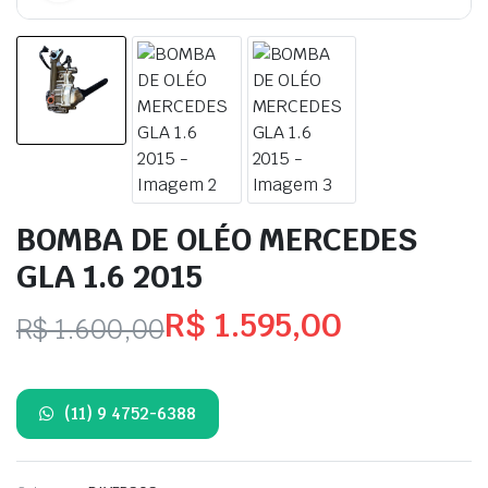
BOMBA DE OLÉO MERCEDES
GLA 1.6 2015
R$
1.595,00
R$
1.600,00
O
O
preço
preço
(11) 9 4752-6388
original
atual