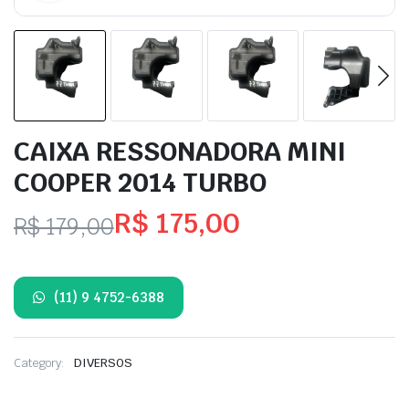
CAIXA RESSONADORA MINI
COOPER 2014 TURBO
R$
175,00
R$
179,00
O
O
preço
preço
(11) 9 4752-6388
original
atual
era:
é:
Category:
DIVERSOS
R$ 179,00.
R$ 175,00.