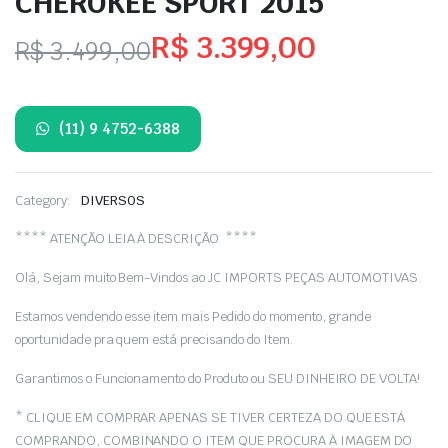
CHEROKEE SPORT 2015
R$
3.399,00
R$
3.499,00
O
O
preço
preço
(11) 9 4752-6388
original
atual
era:
é:
Category:
DIVERSOS
R$ 3.499,00.
R$ 3.399,00.
**** ATENÇÃO LEIA À DESCRIÇÃO ****
Olá, Sejam muito Bem-Vindos ao JC IMPORTS PEÇAS AUTOMOTIVAS.
Estamos vendendo esse item mais Pedido do momento, grande
oportunidade pra quem está precisando do Item.
Garantimos o Funcionamento do Produto ou SEU DINHEIRO DE VOLTA!
* CLIQUE EM COMPRAR APENAS SE TIVER CERTEZA DO QUE ESTÁ
COMPRANDO, COMBINANDO O ITEM QUE PROCURA À IMAGEM DO