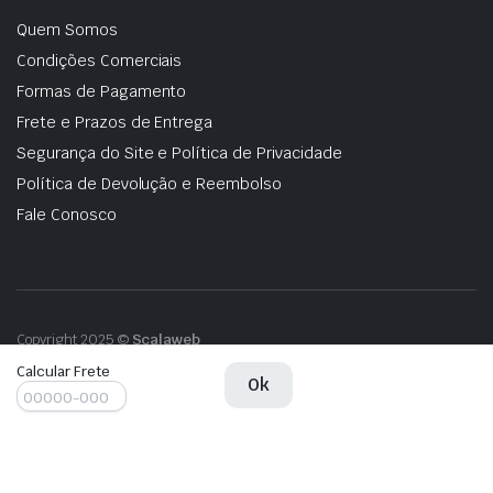
Quem Somos
Condições Comerciais
Formas de Pagamento
Frete e Prazos de Entrega
Segurança do Site e Política de Privacidade
Política de Devolução e Reembolso
Fale Conosco
Copyright 2025 ©
Scalaweb
Calcular Frete
DIFERENCIAL
Ok
Adicionar ao carrinho
DIANTEIRO
CHEROKEE
SPORT
2015
DIFERENCIAL
Adicionar ao carrinho
quantity
DIANTEIRO
CHEROKEE