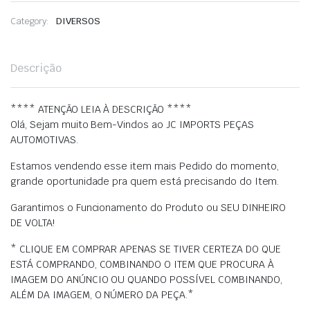
era:
é:
Category:
DIVERSOS
R$ 199,00.
R$ 195,00.
Descrição
**** ATENÇÃO LEIA À DESCRIÇÃO ****
Olá, Sejam muito Bem-Vindos ao JC IMPORTS PEÇAS
AUTOMOTIVAS.
Estamos vendendo esse item mais Pedido do momento,
grande oportunidade pra quem está precisando do Item.
Garantimos o Funcionamento do Produto ou SEU DINHEIRO
DE VOLTA!
* CLIQUE EM COMPRAR APENAS SE TIVER CERTEZA DO QUE
ESTÁ COMPRANDO, COMBINANDO O ITEM QUE PROCURA À
IMAGEM DO ANÚNCIO OU QUANDO POSSÍVEL COMBINANDO,
ALÉM DA IMAGEM, O NÚMERO DA PEÇA.*