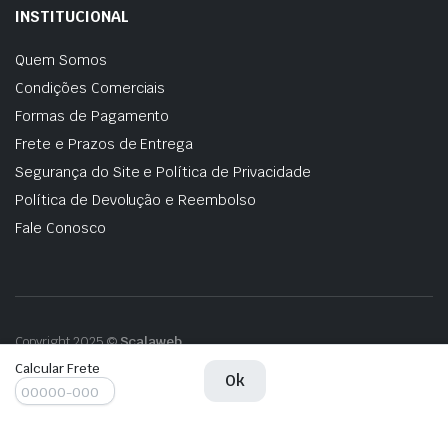
INSTITUCIONAL
Quem Somos
Condições Comerciais
Formas de Pagamento
Frete e Prazos de Entrega
Segurança do Site e Política de Privacidade
Política de Devolução e Reembolso
Fale Conosco
Copyright 2025 ©
Scalaweb
Calcular Frete
PULMÃO
Ok
Adicionar ao carrinho
DO
MOTOR
EVOQUE
2014
PULMÃO