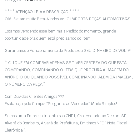
era:
é:
R$ 150,00.
R$ 148,00.
**** ATENÇÃO LEIA À DESCRIÇÃO ****
Olá, Sejam muito Bem-Vindos ao JC IMPORTS PEÇAS AUTOMOTIVAS.
Estamos vendendo esse item mais Pedido do momento, grande
oportunidade pra quem está precisando do Item.
Garantimos o Funcionamento do Produto ou SEU DINHEIRO DE VOLTA!
* CLIQUE EM COMPRAR APENAS SE TIVER CERTEZA DO QUE ESTÁ
COMPRANDO, COMBINANDO O ITEM QUE PROCURA À IMAGEM DO
ANÚNCIO OU QUANDO POSSÍVEL COMBINANDO, ALÉM DA IMAGEM,
O NÚMERO DA PEÇA.*
Com Dúvidas Clientes Amigos ???
Esclareça pelo Campo: “Pergunte ao Vendedor” Muito Simples!
Somos uma Empresa Inscrita sob CNPJ, Credenciada ao Detran-SP,
Alvará do Bombeiro, Alvará da Prefeitura, Emitimos NFE ” Nota Fiscal
Eletrônica “.