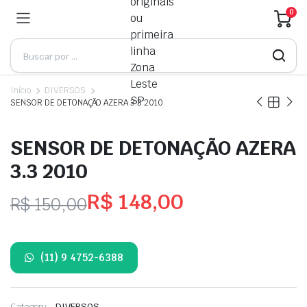
0
Início
DIVERSOS
SENSOR DE DETONAÇÃO AZERA 3.3 2010
SENSOR DE DETONAÇÃO AZERA
3.3 2010
R$
148,00
R$
150,00
O
O
preço
preço
(11) 9 4752-6388
original
atual
Category:
DIVERSOS