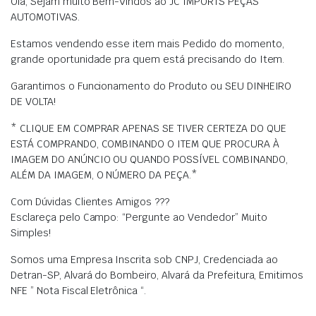
Olá, Sejam muito Bem-Vindos ao JC IMPORTS PEÇAS
AUTOMOTIVAS.
Estamos vendendo esse item mais Pedido do momento,
grande oportunidade pra quem está precisando do Item.
Garantimos o Funcionamento do Produto ou SEU DINHEIRO
DE VOLTA!
* CLIQUE EM COMPRAR APENAS SE TIVER CERTEZA DO QUE
ESTÁ COMPRANDO, COMBINANDO O ITEM QUE PROCURA À
IMAGEM DO ANÚNCIO OU QUANDO POSSÍVEL COMBINANDO,
ALÉM DA IMAGEM, O NÚMERO DA PEÇA.*
Com Dúvidas Clientes Amigos ???
Esclareça pelo Campo: “Pergunte ao Vendedor” Muito
Simples!
Somos uma Empresa Inscrita sob CNPJ, Credenciada ao
Detran-SP, Alvará do Bombeiro, Alvará da Prefeitura, Emitimos
NFE ” Nota Fiscal Eletrônica “.