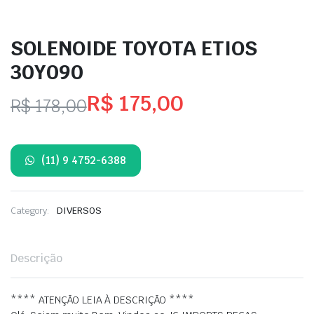
SOLENOIDE TOYOTA ETIOS
30Y090
R$
175,00
R$
178,00
O
O
preço
preço
(11) 9 4752-6388
original
atual
era:
é:
Category:
DIVERSOS
R$ 178,00.
R$ 175,00.
Descrição
**** ATENÇÃO LEIA À DESCRIÇÃO ****