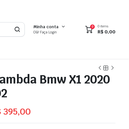
0 items
Minha conta
0
R$
0,00
Olá! Faça Login
Lambda Bmw X1 2020
02
$
395,00