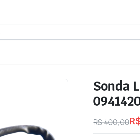
Sonda 
094142
R
R$
400,00
O
O