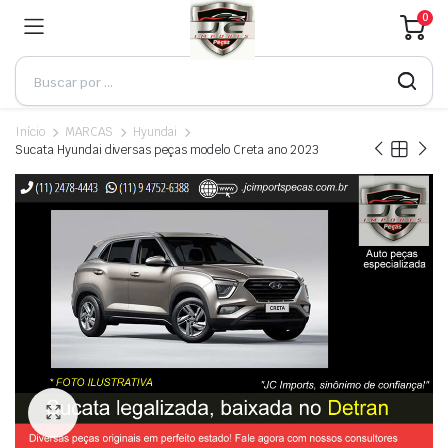
0
Início
MARCAS
Hyundai
Sucata Hyundai diversas peças modelo Creta ano 2023