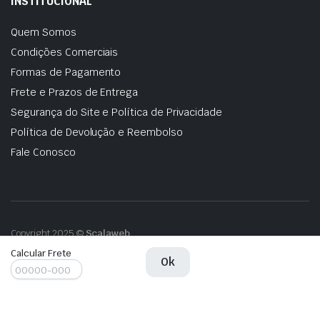
INSTITUCIONAL
Quem Somos
Condições Comerciais
Formas de Pagamento
Frete e Prazos de Entrega
Segurança do Site e Política de Privacidade
Política de Devolução e Reembolso
Fale Conosco
Copyright 2025 ©
Scalaweb
Calcular Frete
VALVULA
Ok
Adicionar ao carrinho
SOLENOIDE
DO
CONTROLE
DE
VALVULA
Adicionar ao carrinho
PRESSÃO
SOLENOIDE