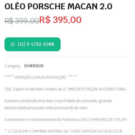
OLÉO PORSCHE MACAN 2.0
R$
395,00
R$
399,00
O
O
preço
preço
(11) 9 4752-6388
original
atual
era:
é:
Category:
DIVERSOS
R$ 399,00.
R$ 395,00.
**** ATENÇÃO LEIA À DESCRIÇÃO ****
Olá, Sejam muito Bem-Vindos ao JC IMPORTS PEÇAS AUTOMOTIVAS.
Estamos vendendo esse item mais Pedido do momento, grande
oportunidade pra quem está precisando do Item.
Garantimos o Funcionamento do Produto ou SEU DINHEIRO DE VOLTA!
* CLIQUE EM COMPRAR APENAS SE TIVER CERTEZA DO QUE ESTÁ