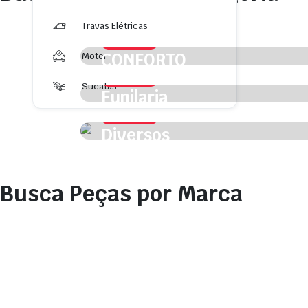
Travas Elétricas
CATEGORIA
CONFORTO
Motor
CATEGORIA
Sucatas
Funilaria
Veja mais
CATEGORIA
Diversos
Veja Mais
Veja Mais
Busca Peças por Marca