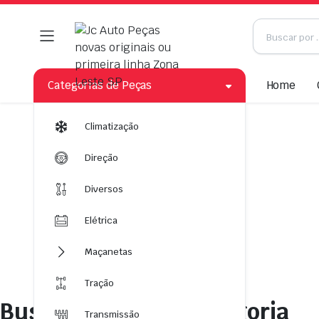
Categorias de Peças
Home
Climatização
Direção
Diversos
Elétrica
Maçanetas
Tração
Busca Peças por Categoria
Transmissão