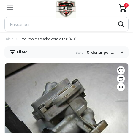
0
Início
Produtos marcados com a tag “4.0”
Filter
Sort: