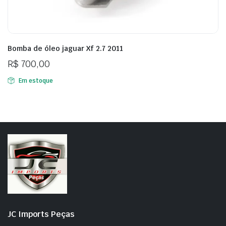
Bomba de óleo jaguar Xf 2.7 2011
R$
700,00
Em estoque
JC Imports Peças
eço
eço