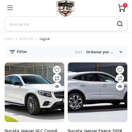
0
Início
MARCAS
Jaguar
Filter
Sort:
Sucata Jaguar GLC Coupê
Sucata Jaguar Epace 2018