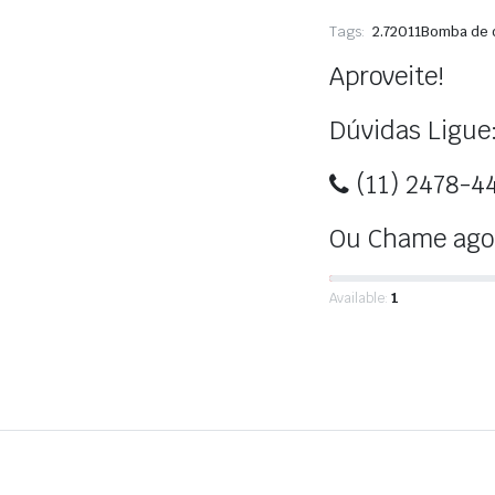
Tags:
2.7
2011
Bomba de 
Aproveite!
Dúvidas Ligue
(11) 2478-4
Ou Chame agor
Available:
1