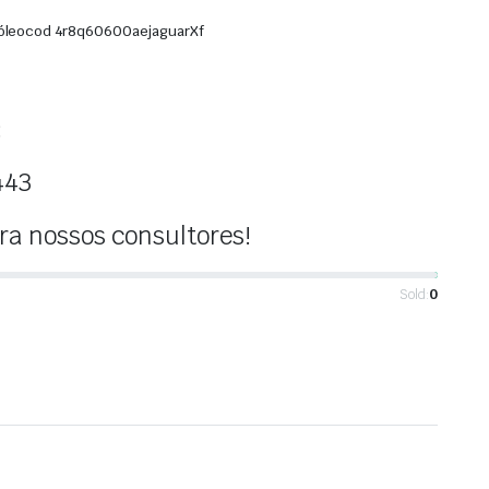
óleo
cod 4r8q60600ae
jaguar
Xf
:
443
a nossos consultores!
Sold:
0