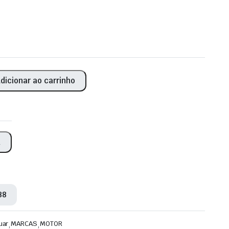
dicionar ao carrinho
k
88
uar
,
MARCAS
,
MOTOR