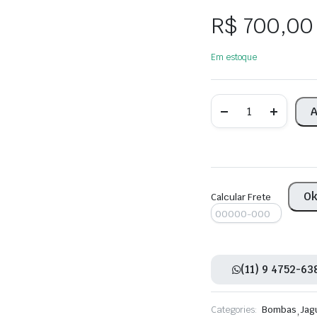
R$
700,00
Em estoque
Bomba
A
de
óleo
jaguar
Xf
2.7
2011
quantity
O
Calcular Frete
(11) 9 4752-63
Categories:
Bombas
,
Jag