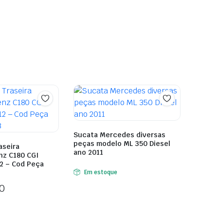
Sucata Mercedes diversas
peças modelo ML 350 Diesel
aseira
ano 2011
z C180 CGI
2 – Cod Peça
Em estoque
0