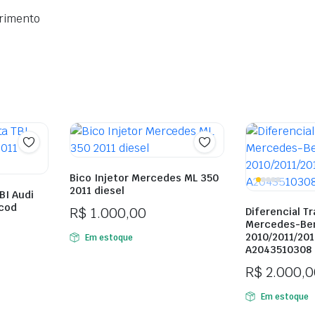
primento
Bico Injetor Mercedes ML 350
2011 diesel
BI Audi
 cod
R$
1.000,00
Diferencial Tr
Mercedes-Ben
2010/2011/201
Em estoque
A2043510308
R$
2.000,0
Em estoque