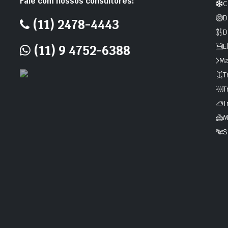
Fale com nossos consultores!
C
D
(11) 2478-4443
D
E
(11) 9 4752-6388
Ma
T
T
T
M
S