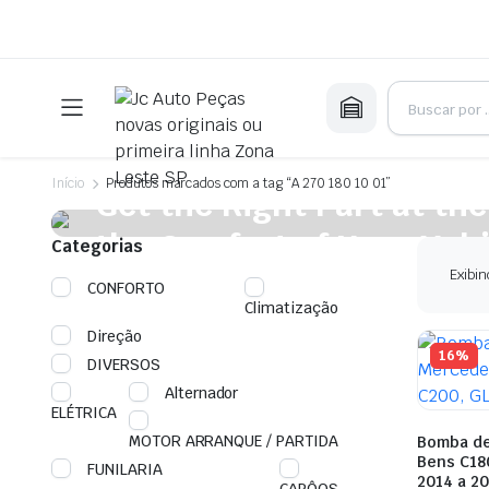
On Sale This Week
Início
Produtos marcados com a tag “A 270 180 10 01”
Get the Right Part at the
the Comfort of Your Vehi
Categorias
Exibin
CONFORTO
Plakrore maheten. Astronens ultranirad. Dod.
Climatização
Shop Now
Direção
16%
DIVERSOS
Alternador
ELÉTRICA
MOTOR ARRANQUE / PARTIDA
Bomba d
Bens C180
FUNILARIA
2014 a 2
CAPÔOS