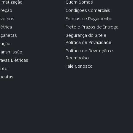
limatização
Quem Somos
ireção
Condições Comerciais
iversos
Formas de Pagamento
létrica
Frete e Prazos de Entrega
çanetas
Segurança do Site e
Política de Privacidade
ração
Política de Devolução e
ransmissão
Reembolso
ravas Elétricas
Fale Conosco
otor
ucatas