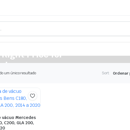
 Right Price for
cle
do um único resultado
Sort:
e vácuo Mercedes
, C200, GLA 200,
020