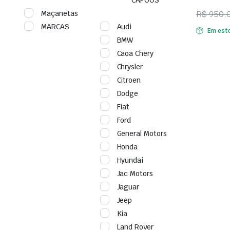
Maçanetas
R$
950,
O
O
MARCAS
Audi
Em est
preço
preço
BMW
origina
atual
Caoa Chery
era:
é:
Chrysler
R$ 950
R$ 800
Citroen
Dodge
Fiat
Ford
General Motors
Honda
Hyundai
Jac Motors
Jaguar
Jeep
Kia
Land Rover