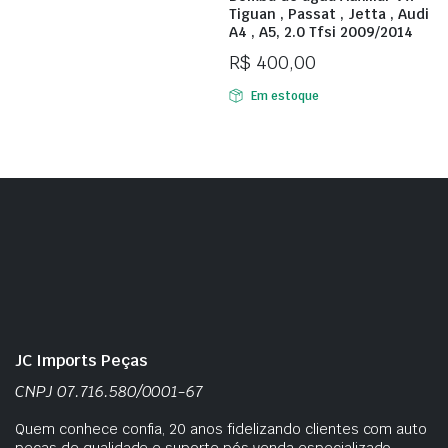
Tiguan , Passat , Jetta , Audi
A4 , A5, 2.0 Tfsi 2009/2014
R$
400,00
Em estoque
eço
eço
nimo
ximo
JC Imports Peças
CNPJ 07.716.580/0001-67
Quem conhece confia, 20 anos fidelizando clientes com auto