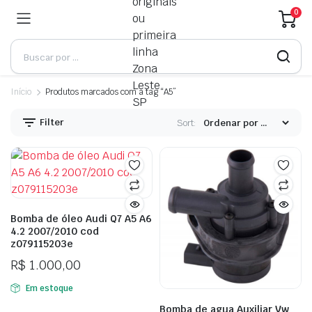
0
Início
Produtos marcados com a tag “A5”
Filter
Sort:
Bomba de óleo Audi Q7 A5 A6
4.2 2007/2010 cod
z079115203e
R$
1.000,00
Em estoque
Bomba de agua Auxiliar Vw