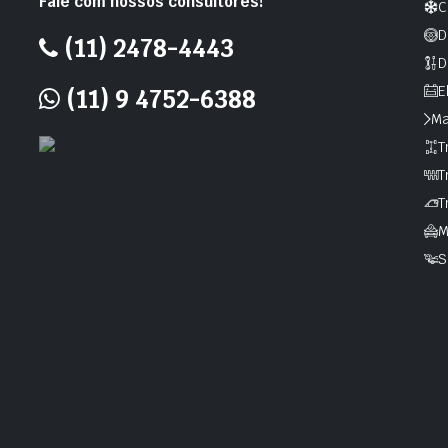
Fale com nossos consultores!
C
D
(11) 2478-4443
D
E
(11) 9 4752-6388
Ma
T
T
T
M
S