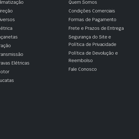
limatização
Quem Somos
ireção
Condições Comerciais
iversos
Formas de Pagamento
létrica
Frete e Prazos de Entrega
çanetas
Segurança do Site e
Política de Privacidade
ração
Política de Devolução e
ransmissão
Reembolso
ravas Elétricas
Fale Conosco
otor
ucatas