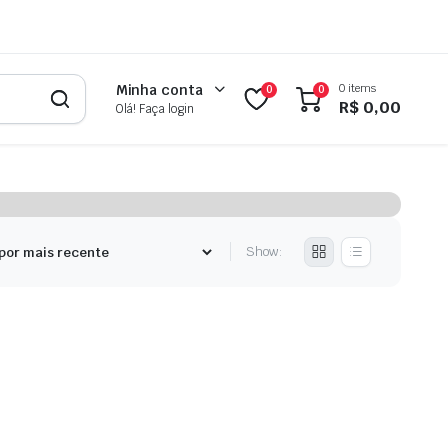
0 items
Minha conta
0
0
R$
0,00
Olá! Faça login
Show: