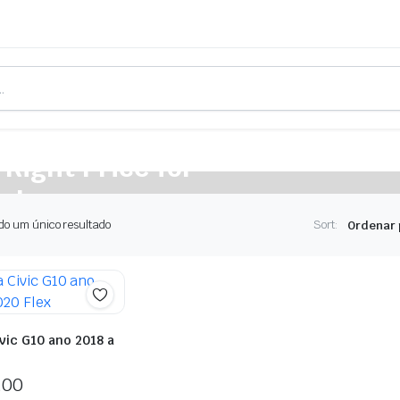
 Right Price for
cle
do um único resultado
Sort:
vic G10 ano 2018 a
,00