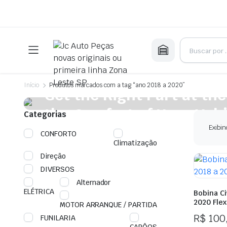
On Sale This Week
Início
Produtos marcados com a tag “ano 2018 a 2020”
Get the Right Part at the
the Comfort of Your Vehi
Categorias
Exibin
CONFORTO
Plakrore maheten. Astronens ultranirad. Dod.
Climatização
Shop Now
Direção
DIVERSOS
Alternador
ELÉTRICA
Bobina Ci
2020 Flex
MOTOR ARRANQUE / PARTIDA
R$
100
FUNILARIA
CAPÔOS