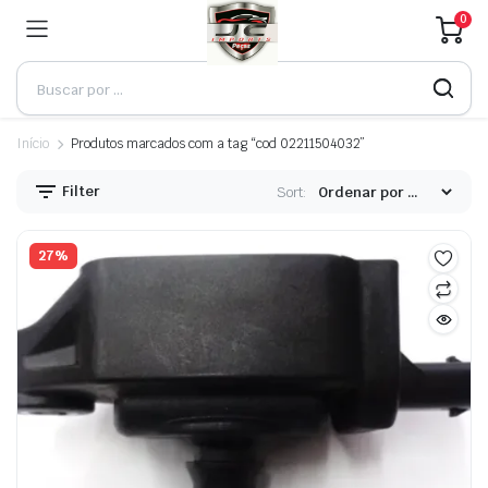
0
Início
Produtos marcados com a tag “cod 02211504032”
Filter
Sort:
27%