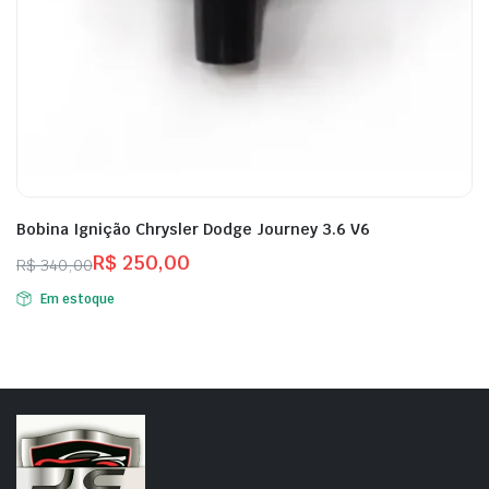
Bobina Ignição Chrysler Dodge Journey 3.6 V6
R$
250,00
R$
340,00
O
O
Em estoque
preço
preço
original
atual
era:
é:
R$ 340,00.
R$ 250,00.