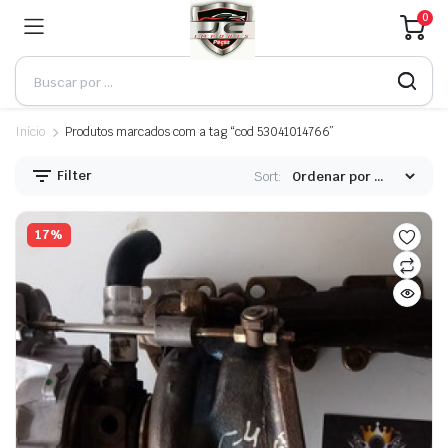
0
Início
Produtos marcados com a tag “cod 53041014766”
Filter
Sort:
17%