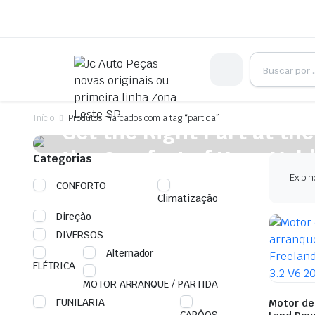
On Sale This Week
Início
Produtos marcados com a tag “partida”
Get the Right Part at the
the Comfort of Your Vehi
Categorias
Exibin
CONFORTO
Plakrore maheten. Astronens ultranirad. Dod.
Climatização
Shop Now
Direção
DIVERSOS
Alternador
ELÉTRICA
MOTOR ARRANQUE / PARTIDA
FUNILARIA
Motor de
CAPÔOS