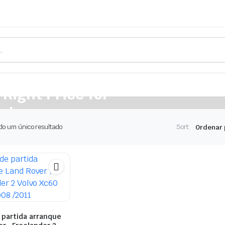
 Right Price for
cle
do um único resultado
Sort:
 partida arranque