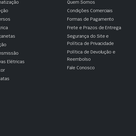
matização
Quem Somos
eção
Condições Comerciais
ersos
Formas de Pagamento
trica
Frete e Prazos de Entrega
çanetas
Segurança do Site e
Política de Privacidade
ção
Política de Devolução e
nsmissão
Reembolso
vas Elétricas
Fale Conosco
or
atas