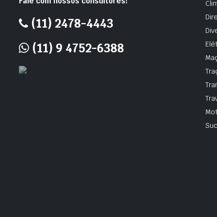
Fale com nossos consultores!
Cli
Dir
(11) 2478-4443
Div
Elé
(11) 9 4752-6388
Ma
Tra
Tra
Tra
Mot
Suc