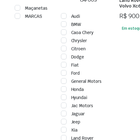
Land Rove
Volvo Xc6
Maçanetas
R$
900
MARCAS
Audi
BMW
Em estoq
Caoa Chery
Chrysler
Citroen
Dodge
Fiat
Ford
General Motors
Honda
Hyundai
Jac Motors
Jaguar
Jeep
Kia
Land Rover