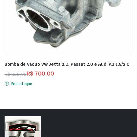
Bomba de Vácuo VW Jetta 2.0, Passat 2.0 e Audi A3 1.8/2.0
R$
700,00
R$
850,00
O
O
Em estoque
preço
preço
original
atual
era:
é:
R$ 850,00.
R$ 700,00.