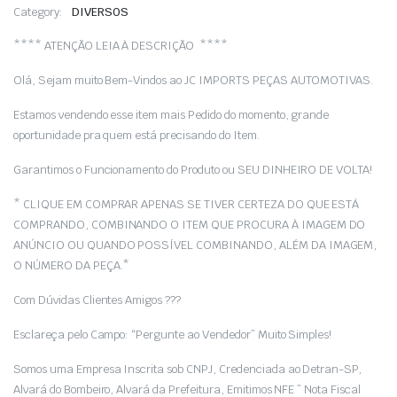
era:
é:
Category:
DIVERSOS
R$ 899,00.
R$ 895,00.
**** ATENÇÃO LEIA À DESCRIÇÃO ****
Olá, Sejam muito Bem-Vindos ao JC IMPORTS PEÇAS AUTOMOTIVAS.
Estamos vendendo esse item mais Pedido do momento, grande
oportunidade pra quem está precisando do Item.
Garantimos o Funcionamento do Produto ou SEU DINHEIRO DE VOLTA!
* CLIQUE EM COMPRAR APENAS SE TIVER CERTEZA DO QUE ESTÁ
COMPRANDO, COMBINANDO O ITEM QUE PROCURA À IMAGEM DO
ANÚNCIO OU QUANDO POSSÍVEL COMBINANDO, ALÉM DA IMAGEM,
O NÚMERO DA PEÇA.*
Com Dúvidas Clientes Amigos ???
Esclareça pelo Campo: “Pergunte ao Vendedor” Muito Simples!
Somos uma Empresa Inscrita sob CNPJ, Credenciada ao Detran-SP,
Alvará do Bombeiro, Alvará da Prefeitura, Emitimos NFE ” Nota Fiscal