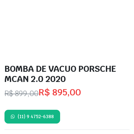
BOMBA DE VACUO PORSCHE
MCAN 2.0 2020
R$
895,00
R$
899,00
O
O
preço
preço
(11) 9 4752-6388
original
atual