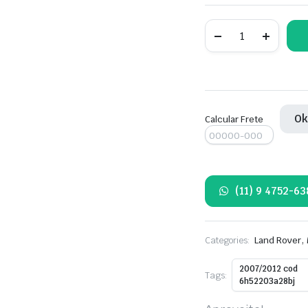
Maçaneta
da
porta
dianteira
direita
Land
Rover
Freelander
O
2
Calcular Frete
e
Sport
2007/2012
quantity
(11) 9 4752-63
,
Categories:
Land Rover
2007/2012 cod
Tags:
6h52203a28bj