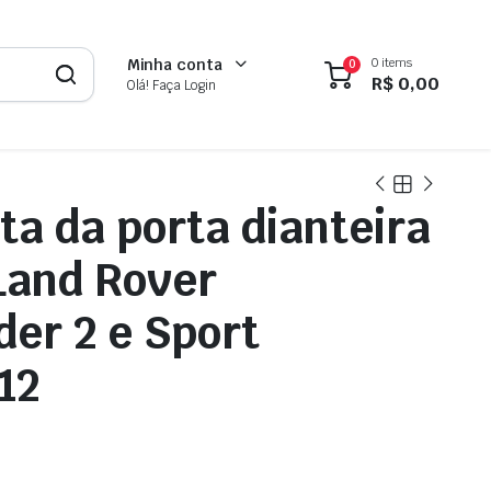
0 items
Minha conta
0
R$
0,00
Olá! Faça Login
a da porta dianteira
 Land Rover
der 2 e Sport
12