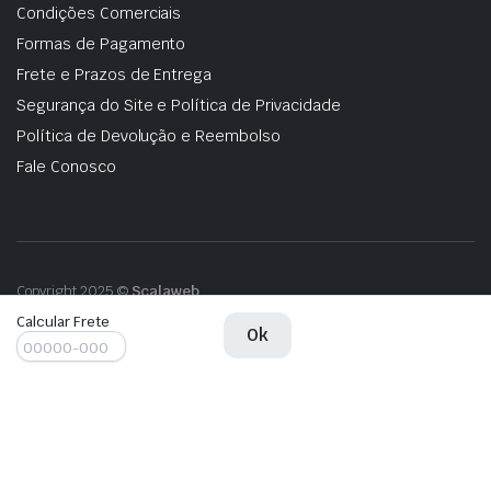
Condições Comerciais
Formas de Pagamento
Frete e Prazos de Entrega
Segurança do Site e Política de Privacidade
Política de Devolução e Reembolso
Fale Conosco
Copyright 2025 ©
Scalaweb
Calcular Frete
Fechadura
Ok
Adicionar ao carrinho
Porta
Dianteira
Direita
BMW
Fechadura
Adicionar ao carrinho
X3
Porta
2015
Dianteira
-
Direita
Cód.
BMW