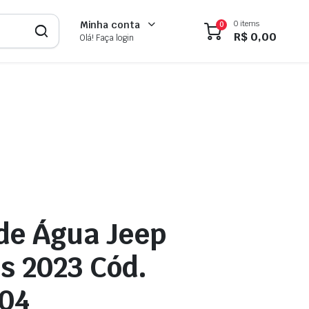
0 items
Minha conta
0
R$
0,00
Olá! Faça login
de Água Jeep
 2023 Cód.
04