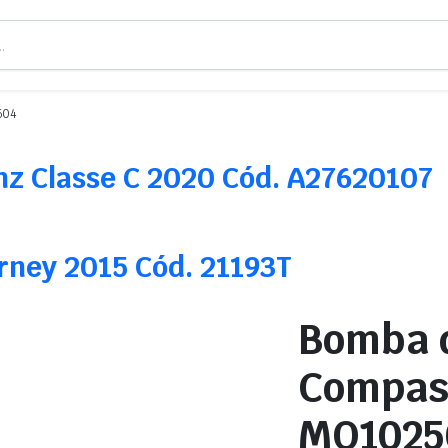
504
z Classe C 2020 Cód. A27620107
rney 2015 Cód. 21193T
Bomba 
Compass
MO1025