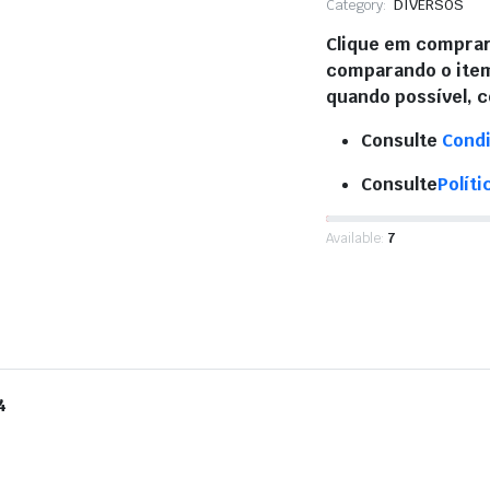
Category:
DIVERSOS
Clique em comprar
comparando o item
quando possível, 
Consulte
Cond
Consulte
Polít
Available:
7
4