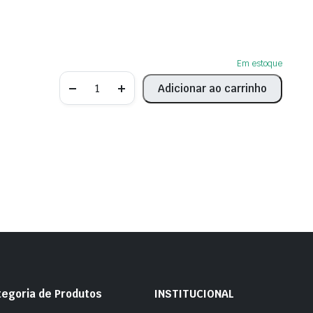
Em estoque
Bomba
Adicionar ao carrinho
de
Água
Jeep
Compass
2023
Cód.
MO102504
quantity
tegoria de Produtos
INSTITUCIONAL