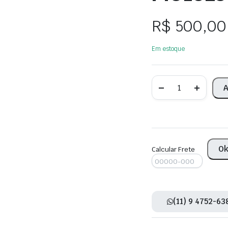
R$
500,00
Em estoque
Bomba
A
de
Água
Jeep
Compass
2023
Cód.
MO102504
O
quantity
Calcular Frete
(11) 9 4752-63