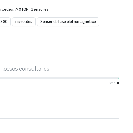
,
,
rcedes
MOTOR
Sensores
C300
mercedes
Sensor de fase eletromagnético
nossos consultores!
Sold:
0