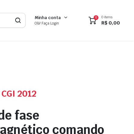
0 items
Minha conta
0
R$
0,00
Olá! Faça Login
 CGI 2012
de fase
magnético comando