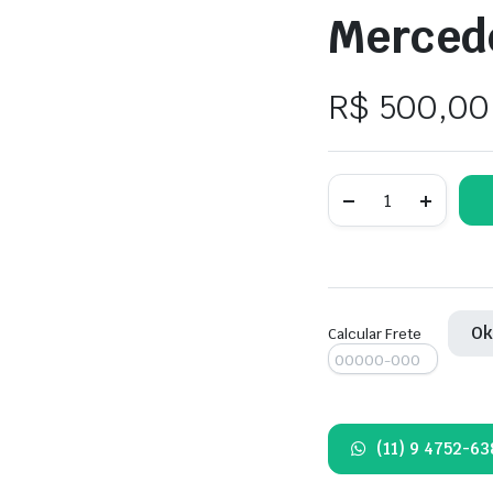
Mercede
R$
500,00
Sensor
de
fase
eletromagnético
comando
Mercedes
GLC300
Diesel
O
quantity
Calcular Frete
(11) 9 4752-63