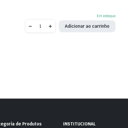
Em estoque
Sensor
Adicionar ao carrinho
de
fase
eletromagnético
comando
Mercedes
GLC300
Diesel
quantity
tegoria de Produtos
INSTITUCIONAL