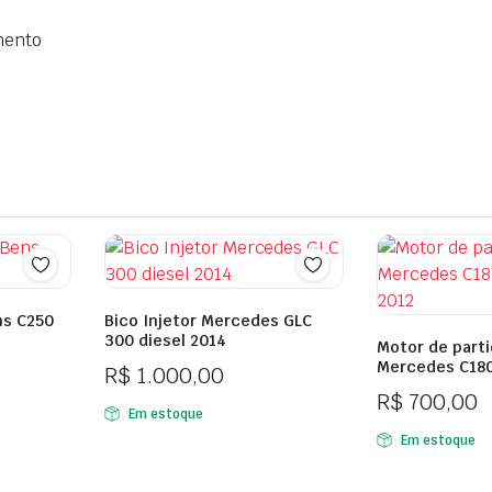
mento
ns C250
Bico Injetor Mercedes GLC
300 diesel 2014
Motor de part
Mercedes C180
R$
1.000,00
R$
700,00
Em estoque
Em estoque